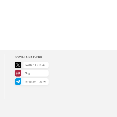
SOCIALA NÄTVERK
Twitter
611.4k
Blog
Telegram
33.9k