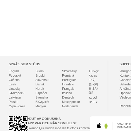
SPRÅK SOM STÖDS
SUPPO
English
Suomi
Slovenský
Türkçe
Vanliga 
Русский
Srpski
Română
Қазақ
Kontakt
Čeština
Slovenski
Português
中文
Concier
Eesti
Dansk
Hrvatski
한국어
Sekrete
Lietuvių
Norsk
Français
日本語
Använda
Български
Español
Italiano
हिंदी
Upphovs
Latviešu
Svenska
Deutsch
العربية
Vägledni
Polski
Ελληνικά
Македонски
עברית
Raderin
Українська
Magyar
Nederlands
NJUT AV GOKUSHKA
APP VAR OCH NÄR SOM HELST
SMARTPH
KOMPATIB
Skanna QR-koden med din telefons kamera