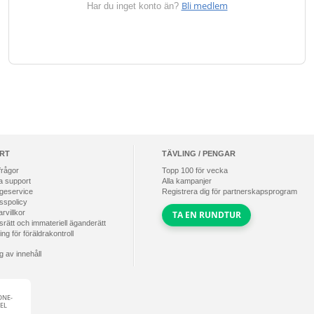
Bli medlem
Har du inget konto än?
RT
TÄVLING / PENGAR
frågor
Topp
100
för vecka
a support
Alla kampanjer
geservice
Registrera dig för partnerskapsprogram
sspolicy
rvillkor
TA EN RUNDTUR
rätt och immateriell äganderätt
ng för föräldrakontroll
g av innehåll
ONE-
EL