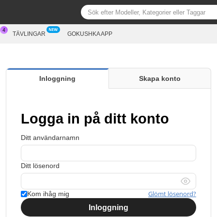
R
TÄVLINGAR
GOKUSHKA APP
Inloggning
Skapa konto
Logga in på ditt konto
Ditt användarnamn
Ditt lösenord
Glömt lösenord?
Kom ihåg mig
Inloggning